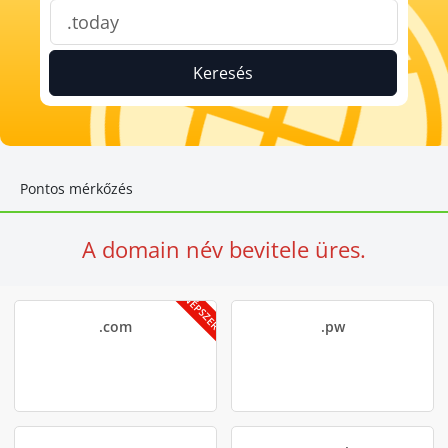
Keresés
Pontos mérkőzés
A domain név bevitele üres.
NÉPSZERŰ
.com
.pw