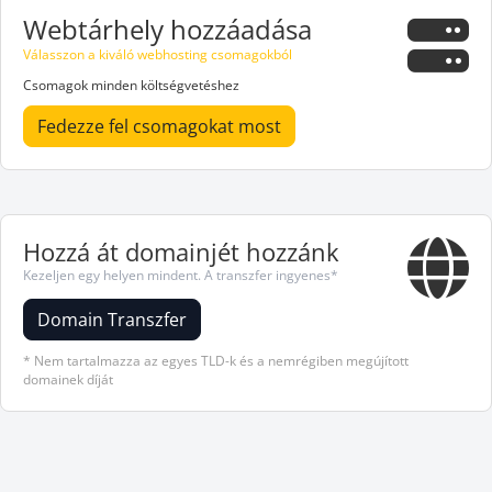
Webtárhely hozzáadása
Válasszon a kiváló webhosting csomagokból
Csomagok minden költségvetéshez
Fedezze fel csomagokat most
Hozzá át domainjét hozzánk
Kezeljen egy helyen mindent. A transzfer ingyenes*
Domain Transzfer
* Nem tartalmazza az egyes TLD-k és a nemrégiben megújított
domainek díját